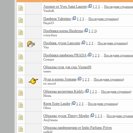
Аромат от Yves Saint Laurent
(
1
2
3
...
Последняя страниц
VasilisK
Парфюм Valentino
(
1
2
3
...
Последняя страница
)
Надя33
Пробники крема Bioderma
(
1
2
3
)
crazydazy
Пробник духов Lancome
(
1
2
3
...
Последняя страница
)
Vita
Пробники парфюма PRADA
(
1
2
3
...
Последняя страница
Сунери
Образцы геля для глаз Vismed®
тинес
Духи и крема Армани
(
1
2
3
...
Последняя страница
)
ex-mood
Образцы косметики Kiehl's
(
1
2
3
...
Последняя страница
)
Июнь
Крем Estee Lauder
(
1
2
3
...
Последняя страница
)
Olina
Образцы духов Thierry Mugler
(
1
2
3
...
Последняя страни
An@stasia
Образцы парфюмерии от Initio Parfums Prives
redklif