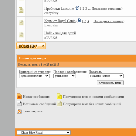
nTU4KA
Пробники Lancome
(
1
2
3
...
Последняя страница
)
crazydazy
Корм от Royal Canin
(
1
2
3
...
Последняя страница
)
Elenoчka
Holle - чай для детей
nTU4KA
Опции просмотра
Показаны темы с 1 по 25 из 2115
Критерий сортировки
Порядок отображения
Показать
Новые сообщения
Популярная тема с новыми сообщениями
Нет новых сообщений
Популярная тема без новых сообщений
Тема закрыта