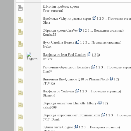
Erbrorian пробник крема
Your_supergirl
Пробники Vichy из разных стран
(
1
2
3
...
Последняя стра
Olina
Образцы крема CeraVe
(
1
2
3
...
Последняя страница
)
Ksucha55
Духи Carolina Herrera
(
1
2
3
...
Последняя страница
)
Prolax
Парфюм от Jean Paul Gaultier
(
1
2
3
)
smileee
Различные образцы от Kerastase
(
1
2
3
...
Последняя стра
Elen@
Витамины Bio-Quinone Q10 от Pharma Nord
(
1
2
)
nTU4KA
Парфюм от Yodeyma
(
1
2
3
...
Последняя страница
)
Diamond
Образцы косметики Charlotte Tilbury
(
1
2
)
kiska2009
Образцы и пробники от Proximaati.com
(
1
2
3
...
Последня
5717_Damir
Зубная паста Colgate
(
1
2
3
...
Последняя страница
)