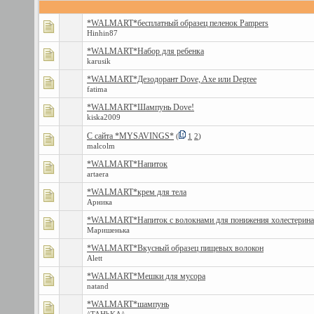
*WALMART*бесплатный образец пеленок Pampers
Hinhin87
*WALMART*Набор для ребенка
karusik
*WALMART*Дезодорант Dove, Axe или Degree
fatima
*WALMART*Шампунь Dove!
kiska2009
С сайта *MYSAVINGS*
(
1
2
)
malcolm
*WALMART*Напиток
artaera
*WALMART*крем для тела
Арника
*WALMART*Напиток с волокнами для понижения холестерина
Маришенька
*WALMART*Вкусный образец пищевых волокон
Alett
*WALMART*Мешки для мусора
natand
*WALMART*шампунь