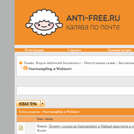
Регистрация
Справка
Администрация
Халява. Форум любителей бесплатного
>
Неполученная халява
>
Бесплатны
Startsampling и Walmart
Темы раздела
: Startsampling и Walmart
Тема
/
Автор
Важно:
Почему ссылки на Startsampling и Walmart находятся в 
Rondo