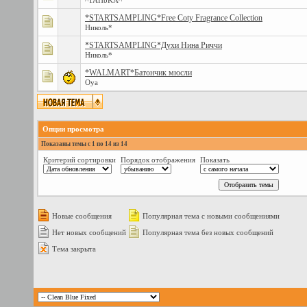
^TAHbKA^
*STARTSAMPLING*Free Coty Fragrance Collection
Николь*
*STARTSAMPLING*Духи Нина Риччи
Николь*
*WALMART*Батончик мюсли
Oya
Опции просмотра
Показаны темы с 1 по 14 из 14
Критерий сортировки
Порядок отображения
Показать
Новые сообщения
Популярная тема с новыми сообщениями
Нет новых сообщений
Популярная тема без новых сообщений
Тема закрыта