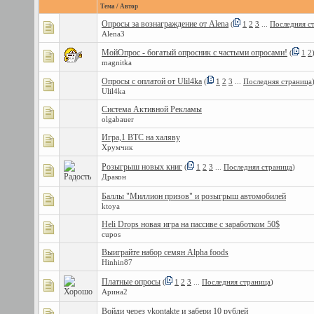
Тема
/
Автор
Опросы за вознаграждение от Alena
(
1
2
3
...
Последняя с
Alena3
МойОпрос - богатый опросник с частыми опросами!
(
1
2
magnitka
Опросы с оплатой от Ulil4ka
(
1
2
3
...
Последняя страница
Ulil4ka
Система Активной Рекламы
olgabauer
Игра,1 BTC на халяву
Хрумчик
Розыгрыш новых книг
(
1
2
3
...
Последняя страница
)
Дракон
Баллы "Миллион призов" и розыгрыш автомобилей
ktoya
Heli Drops новая игра на пассиве с заработком 50$
cupos
Выиграйте набор семян Alpha foods
Hinhin87
Платные опросы
(
1
2
3
...
Последняя страница
)
Арина2
Войди через vkontakte и забери 10 рублей