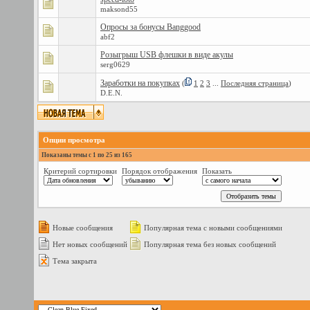
maksond55
Опросы за бонусы Banggood
abf2
Розыгрыш USB флешки в виде акулы
serg0629
Заработки на покупках
(
1
2
3
...
Последняя страница
)
D.E.N.
Опции просмотра
Показаны темы с 1 по 25 из 165
Критерий сортировки
Порядок отображения
Показать
Новые сообщения
Популярная тема с новыми сообщениями
Нет новых сообщений
Популярная тема без новых сообщений
Тема закрыта