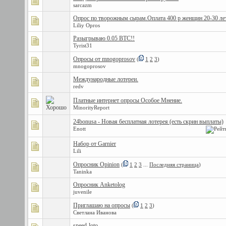
sarcazm
Опрос по творожным сырам.Оплата 400 р женщин 20-30 лет
Liliy Opros
Разыгрываю 0.05 BTC!!
Tyrist31
Опросы от mnogoprosov
(
1
2
3
)
mnogoprosov
Международные лотереи.
redv
Платные интернет опросы Особое Мнение.
MinorityReport
24bonusa - Новая бесплатная лотерея (есть скрин выплаты)
Enott
Набор от Garnier
Lili
Опросник Opinion
(
1
2
3
...
Последняя страница
)
Taninka
Опросник Anketolog
juvenile
Приглашаю на опросы
(
1
2
3
)
Светлана Иванова
speed-loto