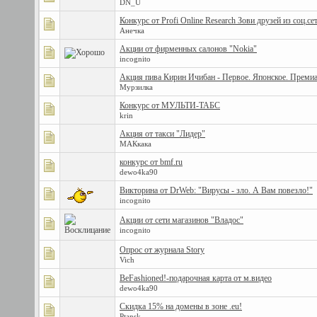
DN_U
Конкурс от Profi Online Research Зови друзей из соц.се
Анечка
Акции от фирменных салонов "Nokia"
incognito
Акция пива Кирин Ичибан - Первое. Японское. Премиа
Мурзилка
Конкурс от МУЛЬТИ-ТАБС
krin
Акция от такси "Лидер"
МАКкака
конкурс от bmf.ru
dewo4ka90
Викторина от DrWeb: "Вирусы - зло. А Вам повезло!"
incognito
Акции от сети магазинов "Владос"
incognito
Опрос от журнала Story
Vich
BeFashioned!-подарочная карта от м.видео
dewo4ka90
Скидка 15% на домены в зоне .eu!
Ptansk