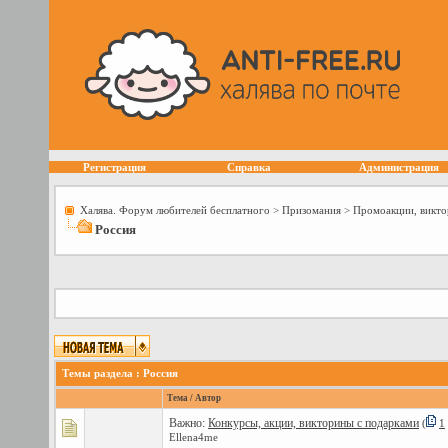
Регистрация
Справка
Администрация
Халява. Форум любителей бесплатного
>
Призомания
>
Промоакции, викто
Россия
Темы раздела
: Россия
Тема
/
Автор
Важно:
Конкурсы, акции, викторины с подарками
(
1
Ellena4me