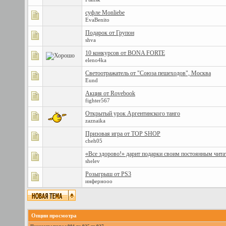
суфле Monliebe
EvaBenito
Подарок от Групон
shva
10 конкурсов от BONA FORTE
eleno4ka
Светоотражатель от "Союза пешеходов", Москва
Eund
Акция от Rovebook
fighter567
Открытый урок Аргентинского танго
zaznaika
Призовая игра от TOP SHOP
cheh05
«Все здорово!» дарит подарки своим постоянным чита
shelev
Розыгрыш от PS3
инфернооо
Опции просмотра