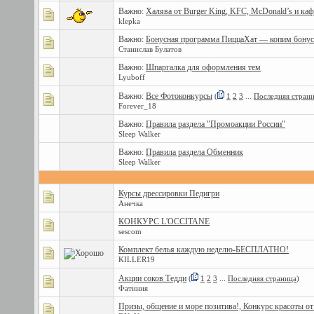
Важно:
Халява от Burger King, KFC, McDonald’s и кафе
klepka
Важно:
Бонусная программа ПиццаХат — копим бонус
Станислав Булатов
Важно:
Шпаргалка для оформления тем
Lyuboff
Важно:
Все Фотоконкурсы
(
1
2
3
...
Последняя стран
Forever_18
Важно:
Правила раздела "Промоакции России"
Sleep Walker
Важно:
Правила раздела Обменник
Sleep Walker
Курсы дрессировки Педигри
Анечка
КОНКУРС L'OCCITANE
sescom
Комплект белья каждую неделю-БЕСПЛАТНО!
KILLER19
Акции соков Тедди
(
1
2
3
...
Последняя страница
)
Фатиния
Призы, общение и море позитива!, Конкурс красоты