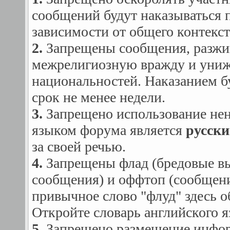
сообщений будут наказываться 
зависимости от общего контекст
2.
Запрещены сообщения, разж
межрелигиозную вражду и униж
национальностей. Наказанием б
срок не менее недели.
3.
Запрещено использование не
языком форума является
русск
за своей речью.
4.
Запрещены флад (бредовые в
сообщения) и оффтоп (сообщения
привычное слово "флуд" здесь о
Откройте словарь английского я
5.
Запрещено размещение информ