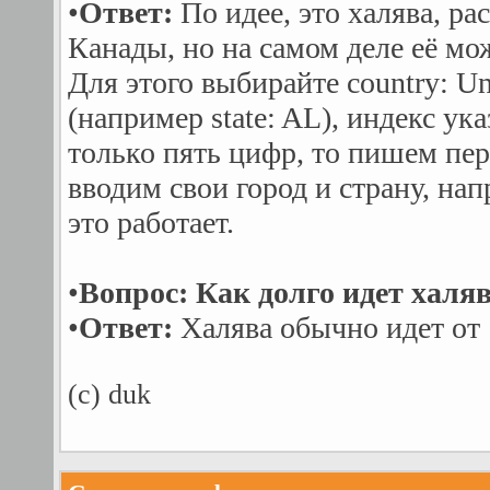
•
Ответ:
По идее, это халява, р
Канады, но на самом деле её мо
Для этого выбирайте country: Un
(например state: AL), индекс ук
только пять цифр, то пишем перв
вводим свои город и страну, нап
это работает.
•
Вопрос: Как долго идет халя
•
Ответ:
Халява обычно идет от 1
(c) duk