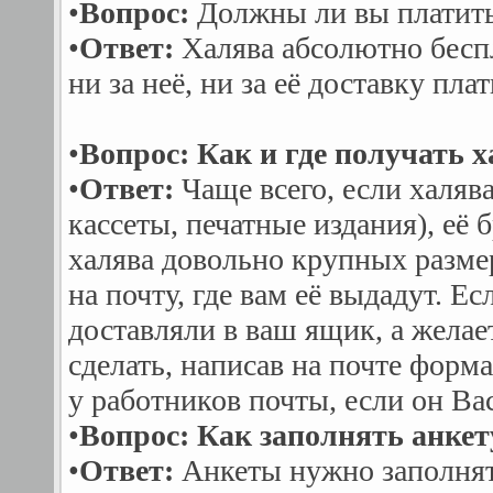
•
Вопрос:
Должны ли вы платить 
•
Ответ:
Халява абсолютно беспл
ни за неё, ни за её доставку плат
•
Вопрос: Как и где получать 
•
Ответ:
Чаще всего, если халяв
кассеты, печатные издания), её
халява довольно крупных размер
на почту, где вам её выдадут. Е
доставляли в ваш ящик, а желает
сделать, написав на почте форм
у работников почты, если он Вас
•
Вопрос: Как заполнять анкет
•
Ответ:
Анкеты нужно заполнят