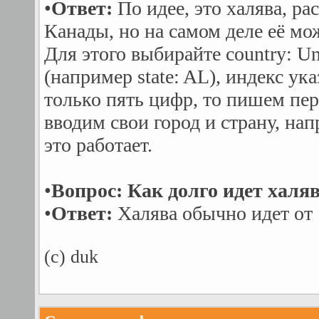
•
Ответ:
По идее, это халява, р
Канады, но на самом деле её мо
Для этого выбирайте country: Un
(например state: AL), индекс ук
только пять цифр, то пишем перв
вводим свои город и страну, нап
это работает.
•
Вопрос: Как долго идет халя
•
Ответ:
Халява обычно идет от 1
(c) duk