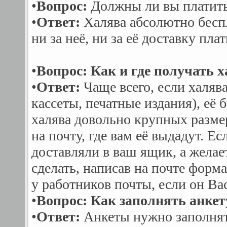
•
Вопрос:
Должны ли вы платить 
•
Ответ:
Халява абсолютно беспл
ни за неё, ни за её доставку плат
•
Вопрос: Как и где получать 
•
Ответ:
Чаще всего, если халяв
кассеты, печатные издания), её
халява довольно крупных размер
на почту, где вам её выдадут. Е
доставляли в ваш ящик, а желает
сделать, написав на почте форм
у работников почты, если он Вас
•
Вопрос: Как заполнять анкет
•
Ответ:
Анкеты нужно заполнят