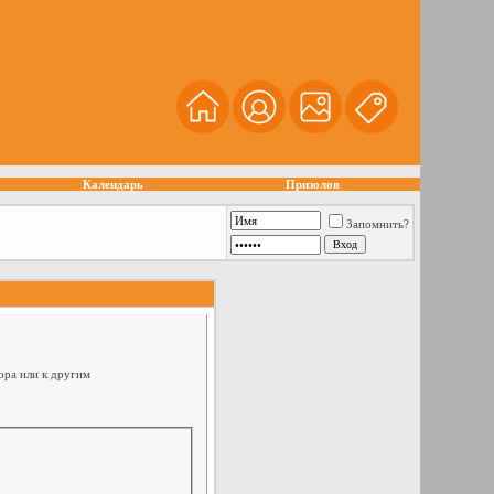
Календарь
Призолов
Запомнить?
ора или к другим