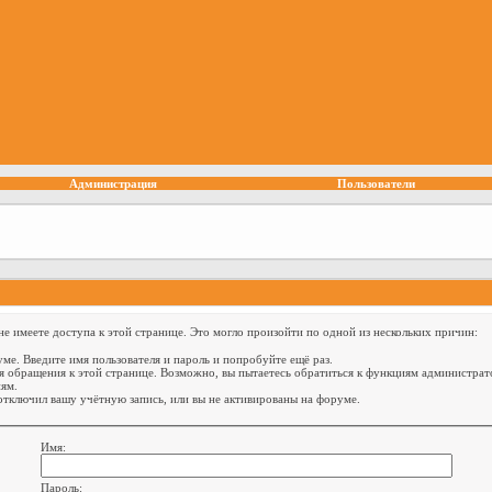
Администрация
Пользователи
е имеете доступа к этой странице. Это могло произойти по одной из нескольких причин:
ме. Введите имя пользователя и пароль и попробуйте ещё раз.
я обращения к этой странице. Возможно, вы пытаетесь обратиться к функциям администрат
ям.
тключил вашу учётную запись, или вы не активированы на форуме.
Имя:
Пароль: