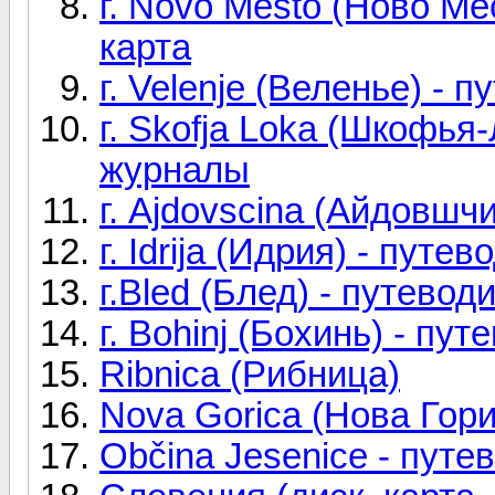
г. Novo Mesto (Ново Ме
карта
г. Velenje (Веленье) - 
г. Skofja Loka (Шкофья-
журналы
г. Ajdovscina (Айдовшч
г. Idrija (Идрия) - пут
г.Bled (Блед) - путевод
г. Bohinj (Бохинь) - пут
Ribnica (Рибница)
Nova Gorica (Нова Гор
Občina Jesenice - путе