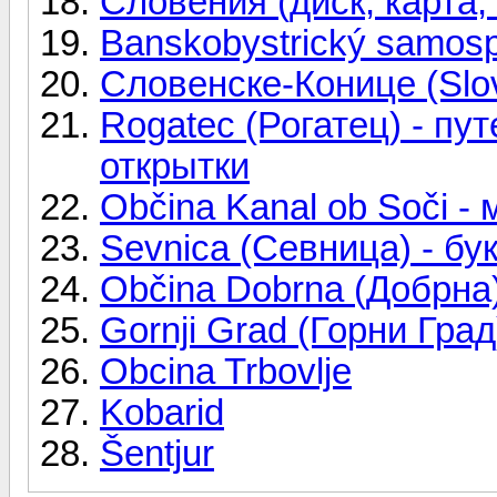
Словения (диск, карта,
Banskobystrický samosp
Словенске-Конице (Slov
Rogatec (Рогатец) - пу
открытки
Občina Kanal ob Soči -
Sevnica (Севница) - бу
Občina Dobrna (Добрна)
Gornji Grad (Горни Град
Obcina Trbovlje
Kobarid
Šentjur