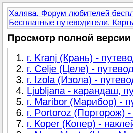
Халява. Форум любителей беспл
Бесплатные путеводители. Карты
Просмотр полной версии
г. Kranj (Крань) - путе
г. Celje (Целе) - путево
г. Izola (Изола) - путев
Ljubljana - карандаш, 
г. Maribor (Марибор) -
г. Portoroz (Порторож) 
г. Кoper (Копер) - накл