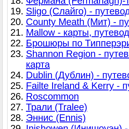
Ферма́на (Fermanagh)-
Sligo (Слайго) - путево
County Meath (Мит) - п
Mallow - карты, путево
Брошюры по Типперэри
Shannon Region - путев
карта
Dublin (Дублин) - путе
Failte Ireland & Kerry 
Roscommon
Трали (Tralee)
Эннис (Ennis)
Inishowen (Инишоуэн) 