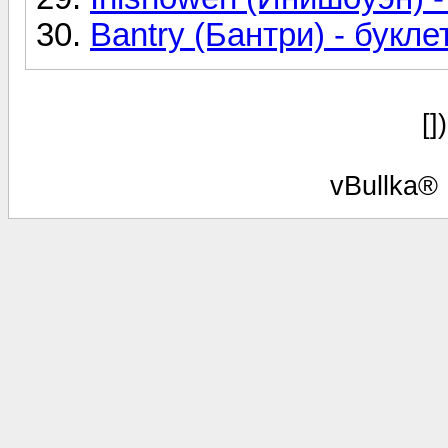
Bantry (Бантри) - букле
[]
vBullka®