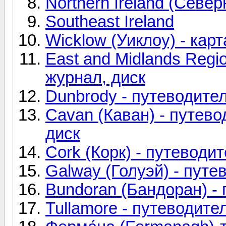
Northern Ireland (Севе
Southeast Ireland
Wicklow (Уиклоу) - кар
East and Midlands Regi
журнал, диск
Dunbrody - путеводител
Cavan (Каван) - путево
диск
Cork (Корк) - путевод
Galway (Голуэй) - путе
Bundoran (Бандоран) -
Tullamore - путеводит