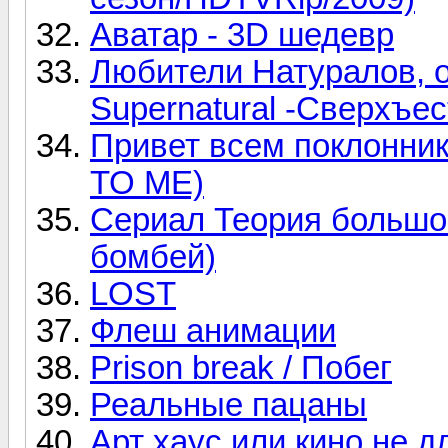
Аватар - 3D шедевр
Любители Натуралов, о
Supernatural -Сверхъе
Привет всем поклонни
TO ME)
Сериал Теория большог
бомбей)
LOST
Флеш анимации
Prison break / Побег
Реальные пацаны
Арт хаус или кино не д