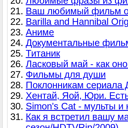
Любимые фразы из фи
Ваш любимый фильм о
Barilla and Hannibal Orig
Аниме
Документальные филь
Титаник
Ласковый май - как он
Фильмы для души
Поклонникам сериала 
Хентай, Яой, Юри. Ест
Simon's Cat - мульты и
Как я встретил вашу ма
сезон/HDTVRip/2009)