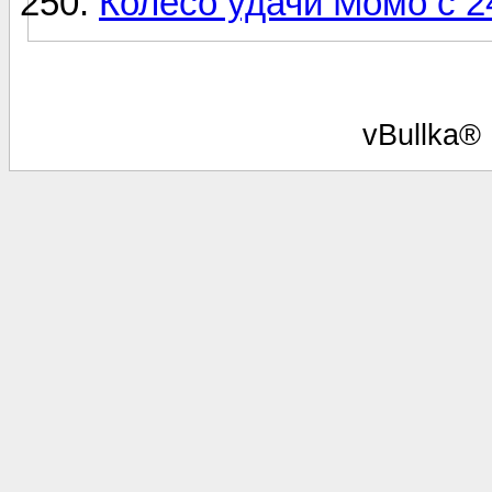
Колесо удачи Момо с 2
vBullka®