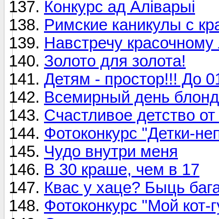
Конкурс ад Алiварыi
Римские каникулы с кр
Навстречу красочному 
Золото для золота!
Детям - простор!!! До 0
Всемирный день блонд
Счастливое детство от
Фотоконкурс "Детки-не
Чудо внутри меня
В 30 краше, чем в 17
Квас у хаце? Быць баг
Фотоконкурс "Мой кот-