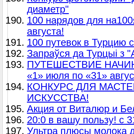
диаметр"
100 нарядов для на100
августа!
100 путевок в Турцию с
Запраўся да Турцыі з "
ПУТЕШЕСТВИЕ НАЧИН
«1» июля по «31» авгус
КОНКУРС ДЛЯ МАСТ
ИСКУССТВА!
Акция от Виталюр и Бе
20:0 в вашу пользу! с 
Ультра плюсы молока д