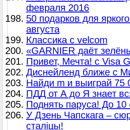
февраля 2016
50 подарков для яркого
августа
Классика с velcom
«GARNIER даёт зелёны
Привет, Мечта! с Visa Go
Диснейленд ближе с Ми
Найди m и выиграй 75 0
ПДД от А до Я знает в
Поднять паруса! До 10
У Дзень Чапскага – с
сталіцы!